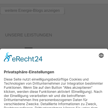
weitere Energie-Blogs anzeigen
UNSERE LEISTUNGEN
KONTAKT
Löwenstraße 11, 85276 Pfaffenhofen a.d. Ilm